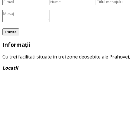
Informații
Cu trei facilitati situate in trei zone deosebite ale Prahove
Locatii
Complex Turistic Paralela 45
DN1, KM 80, Baicoi, Romania
Pensiunea Tom Cris
Strada Crișuri, Câmpina 105600, România
Pensiunea Valea Negrasului
Sat Traisteni, nr. 248 B, Trăisteni 107640, România