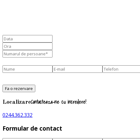
*Inainte de a completa campurile de mai jos, va rugam 
Contacteaza-ne cu incredere!
Localizare
0244.362.332
Formular de contact