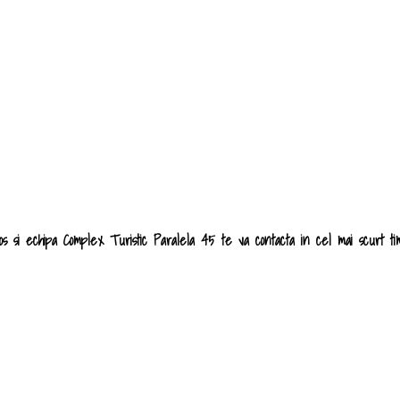
 jos si echipa Complex Turistic Paralela 45 te va contacta in cel mai scurt t
REZERVARI ONLINE LA